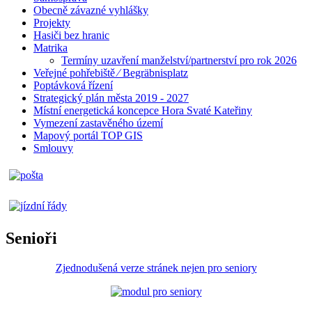
Obecně závazné vyhlášky
Projekty
Hasiči bez hranic
Matrika
Termíny uzavření manželství/partnerství pro rok 2026
Veřejné pohřebiště ⁄ Begräbnisplatz
Poptávková řízení
Strategický plán města 2019 - 2027
Místní energetická koncepce Hora Svaté Kateřiny
Vymezení zastavěného území
Mapový portál TOP GIS
Smlouvy
Senioři
Zjednodušená verze stránek nejen pro seniory