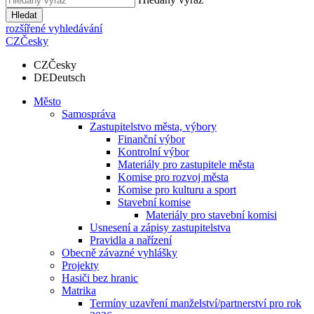
Hledat
rozšířené vyhledávání
CZ
Česky
CZ
Česky
DE
Deutsch
Město
Samospráva
Zastupitelstvo města, výbory
Finanční výbor
Kontrolní výbor
Materiály pro zastupitele města
Komise pro rozvoj města
Komise pro kulturu a sport
Stavební komise
Materiály pro stavební komisi
Usnesení a zápisy zastupitelstva
Pravidla a nařízení
Obecně závazné vyhlášky
Projekty
Hasiči bez hranic
Matrika
Termíny uzavření manželství/partnerství pro rok