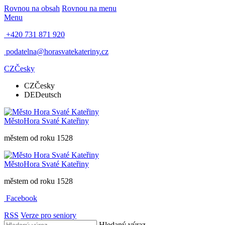
Rovnou na obsah
Rovnou na menu
Menu
+420 731 871 920
podatelna@horasvatekateriny.cz
CZ
Česky
CZ
Česky
DE
Deutsch
Město
Hora Svaté Kateřiny
městem od roku 1528
Město
Hora Svaté Kateřiny
městem od roku 1528
Facebook
RSS
Verze pro seniory
Hledaný výraz