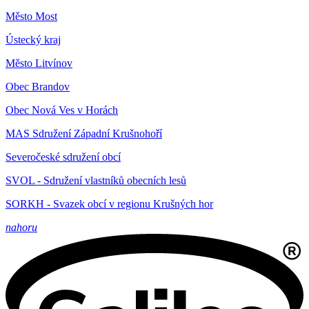
Město Most
Ústecký kraj
Město Litvínov
Obec Brandov
Obec Nová Ves v Horách
MAS Sdružení Západní Krušnohoří
Severočeské sdružení obcí
SVOL - Sdružení vlastníků obecních lesů
SORKH - Svazek obcí v regionu Krušných hor
nahoru