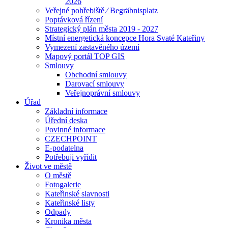
2026
Veřejné pohřebiště ⁄ Begräbnisplatz
Poptávková řízení
Strategický plán města 2019 - 2027
Místní energetická koncepce Hora Svaté Kateřiny
Vymezení zastavěného území
Mapový portál TOP GIS
Smlouvy
Obchodní smlouvy
Darovací smlouvy
Veřejnoprávní smlouvy
Úřad
Základní informace
Úřední deska
Povinné informace
CZECHPOINT
E-podatelna
Potřebuji vyřídit
Život ve městě
O městě
Fotogalerie
Kateřinské slavnosti
Kateřinské listy
Odpady
Kronika města