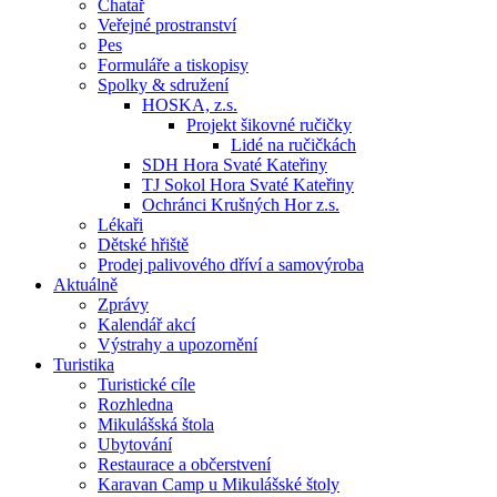
Chatař
Veřejné prostranství
Pes
Formuláře a tiskopisy
Spolky & sdružení
HOSKA, z.s.
Projekt šikovné ručičky
Lidé na ručičkách
SDH Hora Svaté Kateřiny
TJ Sokol Hora Svaté Kateřiny
Ochránci Krušných Hor z.s.
Lékaři
Dětské hřiště
Prodej palivového dříví a samovýroba
Aktuálně
Zprávy
Kalendář akcí
Výstrahy a upozornění
Turistika
Turistické cíle
Rozhledna
Mikulášská štola
Ubytování
Restaurace a občerstvení
Karavan Camp u Mikulášské štoly