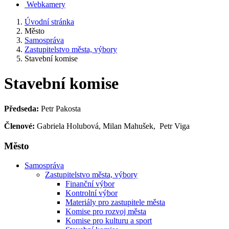
Webkamery
Úvodní stránka
Město
Samospráva
Zastupitelstvo města, výbory
Stavební komise
Stavební komise
Předseda:
Petr Pakosta
Členové:
Gabriela Holubová, Milan Mahušek, Petr Viga
Město
Samospráva
Zastupitelstvo města, výbory
Finanční výbor
Kontrolní výbor
Materiály pro zastupitele města
Komise pro rozvoj města
Komise pro kulturu a sport