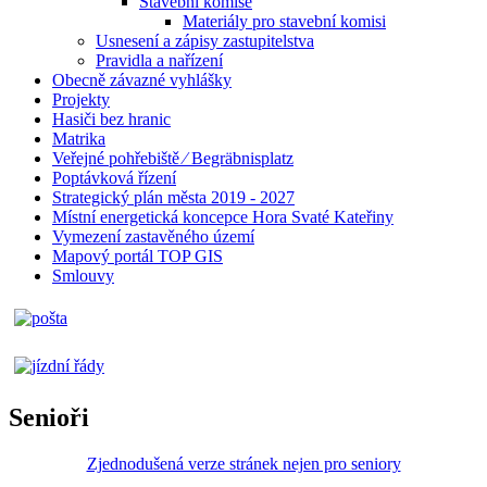
Stavební komise
Materiály pro stavební komisi
Usnesení a zápisy zastupitelstva
Pravidla a nařízení
Obecně závazné vyhlášky
Projekty
Hasiči bez hranic
Matrika
Veřejné pohřebiště ⁄ Begräbnisplatz
Poptávková řízení
Strategický plán města 2019 - 2027
Místní energetická koncepce Hora Svaté Kateřiny
Vymezení zastavěného území
Mapový portál TOP GIS
Smlouvy
Senioři
Zjednodušená verze stránek nejen pro seniory