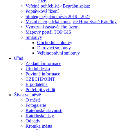
2026
Veřejné pohřebiště ⁄ Begräbnisplatz
Poptávková řízení
Strategický plán města 2019 - 2027
Místní energetická koncepce Hora Svaté Kateřiny
Vymezení zastavěného území
Mapový portál TOP GIS
Smlouvy
Obchodní smlouvy
Darovací smlouvy
Veřejnoprávní smlouvy
Úřad
Základní informace
Úřední deska
Povinné informace
CZECHPOINT
E-podatelna
Potřebuji vyřídit
Život ve městě
O městě
Fotogalerie
Kateřinské slavnosti
Kateřinské listy
Odpady
Kronika města