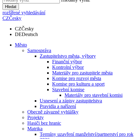
Hledat
rozšířené vyhledávání
CZ
Česky
CZ
Česky
DE
Deutsch
Město
Samospráva
Zastupitelstvo města, výbory
Finanční výbor
Kontrolní výbor
Materiály pro zastupitele města
Komise pro rozvoj města
Komise pro kulturu a sport
Stavební komise
Materiály pro stavební komisi
Usnesení a zápisy zastupitelstva
Pravidla a nařízení
Obecně závazné vyhlášky
Projekty
Hasiči bez hranic
Matrika
Termíny uzavření manželství/partnerství pro rok