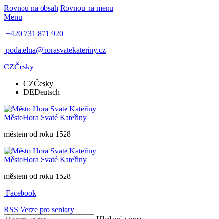
Rovnou na obsah
Rovnou na menu
Menu
+420 731 871 920
podatelna@horasvatekateriny.cz
CZ
Česky
CZ
Česky
DE
Deutsch
Město
Hora Svaté Kateřiny
městem od roku 1528
Město
Hora Svaté Kateřiny
městem od roku 1528
Facebook
RSS
Verze pro seniory
Hledaný výraz