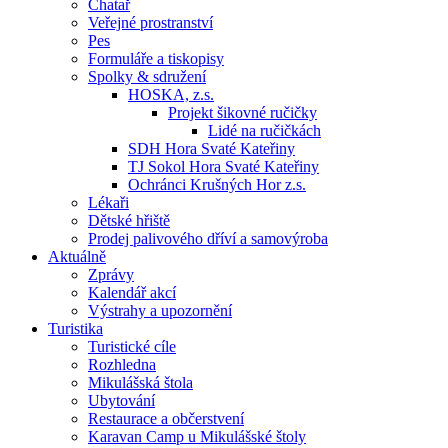
Chatař
Veřejné prostranství
Pes
Formuláře a tiskopisy
Spolky & sdružení
HOSKA, z.s.
Projekt šikovné ručičky
Lidé na ručičkách
SDH Hora Svaté Kateřiny
TJ Sokol Hora Svaté Kateřiny
Ochránci Krušných Hor z.s.
Lékaři
Dětské hřiště
Prodej palivového dříví a samovýroba
Aktuálně
Zprávy
Kalendář akcí
Výstrahy a upozornění
Turistika
Turistické cíle
Rozhledna
Mikulášská štola
Ubytování
Restaurace a občerstvení
Karavan Camp u Mikulášské štoly