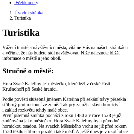
Webkamery
Úvodní stránka
Turistika
Turistika
Vážení turisté a návštěvníci města, vítáme Vás na našich stránkách
a věříme, že nás budete rádi navštěvovat. Níže naleznete bližší
informace o městě a jeho okolí.
Stručně o městě:
Hora Svaté Kateřiny je městečko, které leží v české části
Krušnohoří při Saské hranici.
Podle pověsti služebná jménem Kateřina při sekání trávy přesekla
stříbrný prut rostoucí ze země. Tak prý založila slávu hornictví
i základ rozkvětu tehdy malé obce.
První písemná zmínka pochází z roku 1480 a v roce 1528 je již
zmiňována jako městečko. Hora Svaté Kateřiny byla původně
hornickou osadou. Na svazích Městského vrchu se již před rokem
1520 těžilo stříbro a později také měď. A ještě dnes je v okolí obce