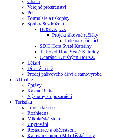
Chatař
Veřejné prostranství
Pes
Formuláře a tiskopisy
Spolky & sdružení
HOSKA, z.s.
Projekt šikovné ručičky
Lidé na ručičkách
SDH Hora Svaté Kateřiny
TJ Sokol Hora Svaté Kateřiny
Ochránci Krušných Hor z.s.
Lékaři
Dětské hřiště
Prodej palivového dříví a samovýroba
Aktuálně
Zprávy
Kalendář akcí
Výstrahy a upozornění
Turistika
Turistické cíle
Rozhledna
Mikulášská štola
Ubytování
Restaurace a občerstvení
Karavan Camp u Mikulášské štoly