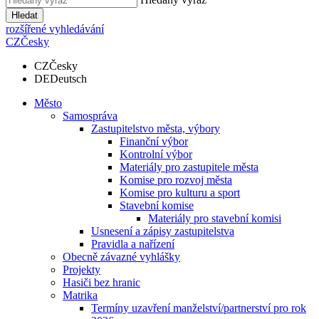
Hledat
rozšířené vyhledávání
CZ
Česky
CZ
Česky
DE
Deutsch
Město
Samospráva
Zastupitelstvo města, výbory
Finanční výbor
Kontrolní výbor
Materiály pro zastupitele města
Komise pro rozvoj města
Komise pro kulturu a sport
Stavební komise
Materiály pro stavební komisi
Usnesení a zápisy zastupitelstva
Pravidla a nařízení
Obecně závazné vyhlášky
Projekty
Hasiči bez hranic
Matrika
Termíny uzavření manželství/partnerství pro rok