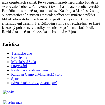
řada opuštěných šachet. Po vyčerpání zásob nerostného bohatství
se obyvatelé obce začali věnovat textilní a dřevozpracující výrobě.
Pamětihodnostmi města jsou kostel sv. Kateřiny a Mariánský sloup.
V bezprostřední blízkosti hraničního přechodu můžete navštívit
Mikulášskou štolu. Okolí města je protkáno cyklostezkami
a turistickými trasami. Na Růžovém vrchu stojí rozhledna, ze které
je krásný pohled na vrcholky okolních kopců a malebná údolí.
Rozhledna je 16 metrů vysoká a přístupná veřejnosti.
Turistika
Turistické cíle
Rozhledna
Mikulášská štola
Ubytování
Restaurace a občerstvení
Karavan Camp u Mikulášské štoly
Sport
Běžkařské tratě - zpravodajství