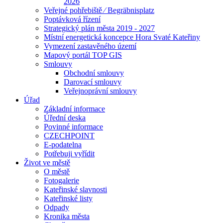
2026
Veřejné pohřebiště ⁄ Begräbnisplatz
Poptávková řízení
Strategický plán města 2019 - 2027
Místní energetická koncepce Hora Svaté Kateřiny
Vymezení zastavěného území
Mapový portál TOP GIS
Smlouvy
Obchodní smlouvy
Darovací smlouvy
Veřejnoprávní smlouvy
Úřad
Základní informace
Úřední deska
Povinné informace
CZECHPOINT
E-podatelna
Potřebuji vyřídit
Život ve městě
O městě
Fotogalerie
Kateřinské slavnosti
Kateřinské listy
Odpady
Kronika města