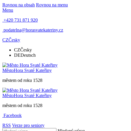
Rovnou na obsah
Rovnou na menu
Menu
+420 731 871 920
podatelna@horasvatekateriny.cz
CZ
Česky
CZ
Česky
DE
Deutsch
Město
Hora Svaté Kateřiny
městem od roku 1528
Město
Hora Svaté Kateřiny
městem od roku 1528
Facebook
RSS
Verze pro seniory
Hledaný výraz