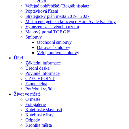
2026
Veřejné pohřebiště ⁄ Begräbnisplatz
Poptávková řízení
Strategický plán města 2019 - 2027
Místní energetická koncepce Hora Svaté Kateřiny
Vymezení zastavěného území
Mapový portál TOP GIS
Smlouvy
Obchodní smlouvy
Darovací smlouvy
Veřejnoprávní smlouvy
Úřad
Základní informace
Úřední deska
Povinné informace
CZECHPOINT
E-podatelna
Potřebuji vyřídit
Život ve městě
O městě
Fotogalerie
Kateřinské slavnosti
Kateřinské listy
Odpady
Kronika města