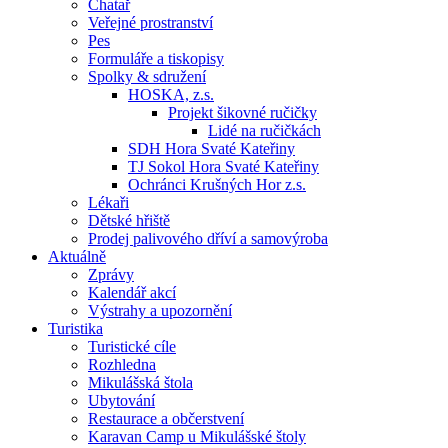
Chatař
Veřejné prostranství
Pes
Formuláře a tiskopisy
Spolky & sdružení
HOSKA, z.s.
Projekt šikovné ručičky
Lidé na ručičkách
SDH Hora Svaté Kateřiny
TJ Sokol Hora Svaté Kateřiny
Ochránci Krušných Hor z.s.
Lékaři
Dětské hřiště
Prodej palivového dříví a samovýroba
Aktuálně
Zprávy
Kalendář akcí
Výstrahy a upozornění
Turistika
Turistické cíle
Rozhledna
Mikulášská štola
Ubytování
Restaurace a občerstvení
Karavan Camp u Mikulášské štoly