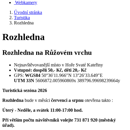
Webkamery
Úvodní stránka
Turistika
Rozhledna
Rozhledna
Rozhledna na Růžovém vrchu
Nejnavštěvovanější místo v Hoře Svaté Kateřiny
Vstupné: dospělí 50,- Kč, děti 20,- Kč
GPS:
WGS84
50°36′11.966″N 13°26′33.649″E
UTM 33N
5606872.005960869x 389796.99698239664y
Turistická sezóna 2026
Rozhledna
bude v měsíci
červenci a srpnu
otevřena takto :
Úterý - Neděle, a svátek 11:00-17:00 hod.
Při větším počtu návštěvníků volejte 731 871 920 (městský
úřad).