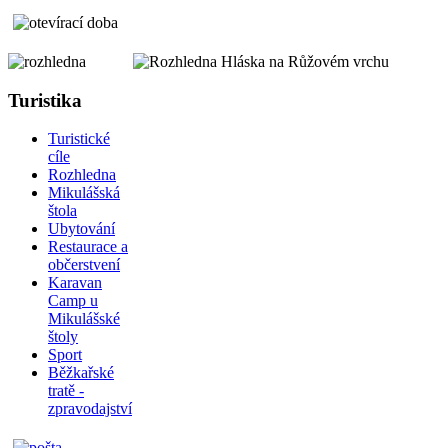
Turistika
Turistické
cíle
Rozhledna
Mikulášská
štola
Ubytování
Restaurace a
občerstvení
Karavan
Camp u
Mikulášské
štoly
Sport
Běžkařské
tratě -
zpravodajství