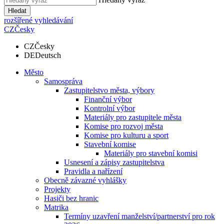
Hledat
rozšířené vyhledávání
CZ
Česky
CZ
Česky
DE
Deutsch
Město
Samospráva
Zastupitelstvo města, výbory
Finanční výbor
Kontrolní výbor
Materiály pro zastupitele města
Komise pro rozvoj města
Komise pro kulturu a sport
Stavební komise
Materiály pro stavební komisi
Usnesení a zápisy zastupitelstva
Pravidla a nařízení
Obecně závazné vyhlášky
Projekty
Hasiči bez hranic
Matrika
Termíny uzavření manželství/partnerství pro rok