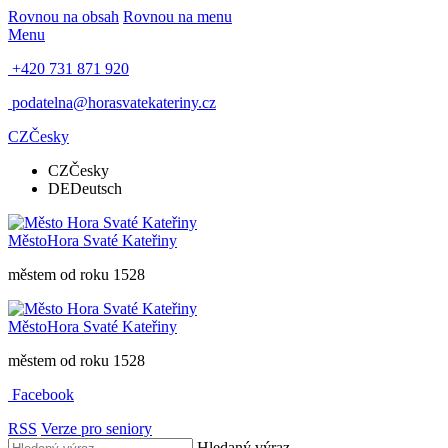
Rovnou na obsah
Rovnou na menu
Menu
+420 731 871 920
podatelna@horasvatekateriny.cz
CZ
Česky
CZ
Česky
DE
Deutsch
Město
Hora Svaté Kateřiny
městem od roku 1528
Město
Hora Svaté Kateřiny
městem od roku 1528
Facebook
RSS
Verze pro seniory
Hledaný výraz