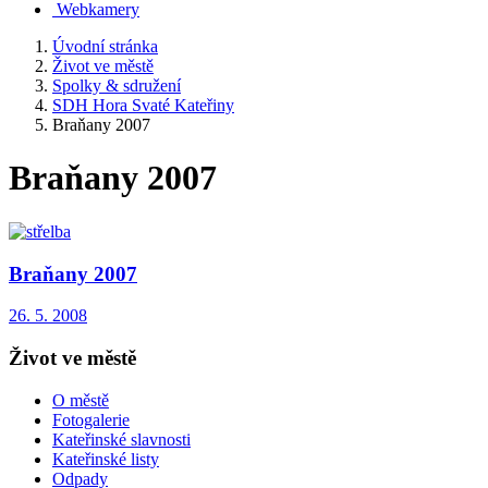
Webkamery
Úvodní stránka
Život ve městě
Spolky & sdružení
SDH Hora Svaté Kateřiny
Braňany 2007
Braňany 2007
Braňany 2007
26. 5. 2008
Život ve městě
O městě
Fotogalerie
Kateřinské slavnosti
Kateřinské listy
Odpady