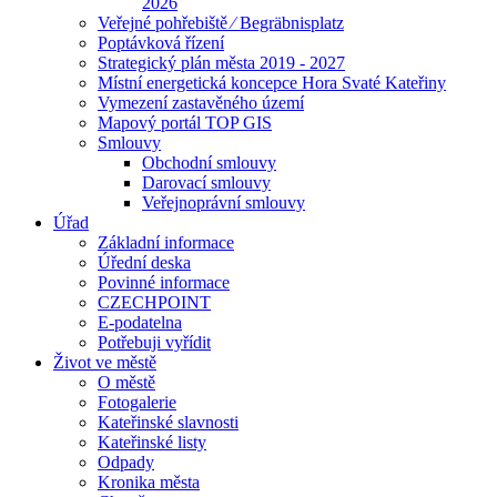
2026
Veřejné pohřebiště ⁄ Begräbnisplatz
Poptávková řízení
Strategický plán města 2019 - 2027
Místní energetická koncepce Hora Svaté Kateřiny
Vymezení zastavěného území
Mapový portál TOP GIS
Smlouvy
Obchodní smlouvy
Darovací smlouvy
Veřejnoprávní smlouvy
Úřad
Základní informace
Úřední deska
Povinné informace
CZECHPOINT
E-podatelna
Potřebuji vyřídit
Život ve městě
O městě
Fotogalerie
Kateřinské slavnosti
Kateřinské listy
Odpady
Kronika města