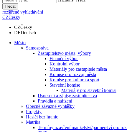
Hledat
rozšířené vyhledávání
CZ
Česky
CZ
Česky
DE
Deutsch
Město
Samospráva
Zastupitelstvo města, výbory
Finanční výbor
Kontrolní výbor
Materiály pro zastupitele města
Komise pro rozvoj města
Komise pro kulturu a sport
Stavební komise
Materiály pro stavební komisi
Usnesení a zápisy zastupitelstva
Pravidla a nařízení
Obecně závazné vyhlášky
Projekty
Hasiči bez hranic
Matrika
Termíny uzavření manželství/partnerství pro rok