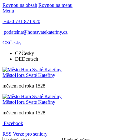
Rovnou na obsah
Rovnou na menu
Menu
+420 731 871 920
podatelna@horasvatekateriny.cz
CZ
Česky
CZ
Česky
DE
Deutsch
Město
Hora Svaté Kateřiny
městem od roku 1528
Město
Hora Svaté Kateřiny
městem od roku 1528
Facebook
RSS
Verze pro seniory
Hledaný výraz