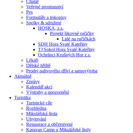
Chatař
Veřejné prostranství
Pes
Formuláře a tiskopisy
Spolky & sdružení
HOSKA, z.s.
Projekt šikovné ručičky
Lidé na ručičkách
SDH Hora Svaté Kateřiny
TJ Sokol Hora Svaté Kateřiny
Ochránci Krušných Hor z.s.
Lékaři
Dětské hřiště
Prodej palivového dříví a samovýroba
Aktuálně
Zprávy
Kalendář akcí
Výstrahy a upozornění
Turistika
Turistické cíle
Rozhledna
Mikulášská štola
Ubytování
Restaurace a občerstvení
Karavan Camp u Mikulášské štoly