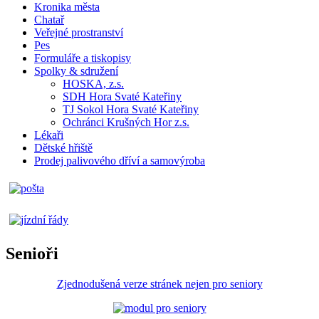
Kronika města
Chatař
Veřejné prostranství
Pes
Formuláře a tiskopisy
Spolky & sdružení
HOSKA, z.s.
SDH Hora Svaté Kateřiny
TJ Sokol Hora Svaté Kateřiny
Ochránci Krušných Hor z.s.
Lékaři
Dětské hřiště
Prodej palivového dříví a samovýroba
Senioři
Zjednodušená verze stránek nejen pro seniory