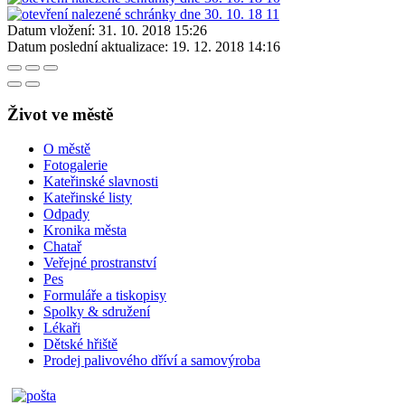
Datum vložení:
31. 10. 2018 15:26
Datum poslední aktualizace:
19. 12. 2018 14:16
Život ve městě
O městě
Fotogalerie
Kateřinské slavnosti
Kateřinské listy
Odpady
Kronika města
Chatař
Veřejné prostranství
Pes
Formuláře a tiskopisy
Spolky & sdružení
Lékaři
Dětské hřiště
Prodej palivového dříví a samovýroba