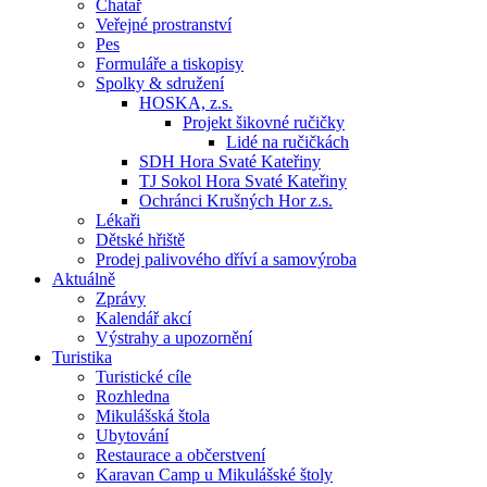
Chatař
Veřejné prostranství
Pes
Formuláře a tiskopisy
Spolky & sdružení
HOSKA, z.s.
Projekt šikovné ručičky
Lidé na ručičkách
SDH Hora Svaté Kateřiny
TJ Sokol Hora Svaté Kateřiny
Ochránci Krušných Hor z.s.
Lékaři
Dětské hřiště
Prodej palivového dříví a samovýroba
Aktuálně
Zprávy
Kalendář akcí
Výstrahy a upozornění
Turistika
Turistické cíle
Rozhledna
Mikulášská štola
Ubytování
Restaurace a občerstvení
Karavan Camp u Mikulášské štoly