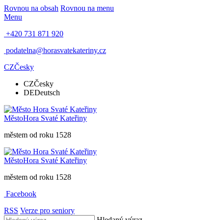
Rovnou na obsah
Rovnou na menu
Menu
+420 731 871 920
podatelna@horasvatekateriny.cz
CZ
Česky
CZ
Česky
DE
Deutsch
Město
Hora Svaté Kateřiny
městem od roku 1528
Město
Hora Svaté Kateřiny
městem od roku 1528
Facebook
RSS
Verze pro seniory
Hledaný výraz