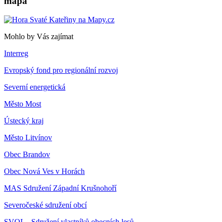
mapa
Mohlo by Vás zajímat
Interreg
Evropský fond pro regionální rozvoj
Severní energetická
Město Most
Ústecký kraj
Město Litvínov
Obec Brandov
Obec Nová Ves v Horách
MAS Sdružení Západní Krušnohoří
Severočeské sdružení obcí
SVOL - Sdružení vlastníků obecních lesů