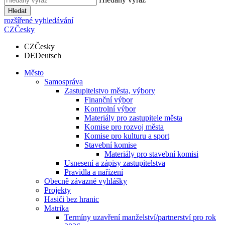
Hledat
rozšířené vyhledávání
CZ
Česky
CZ
Česky
DE
Deutsch
Město
Samospráva
Zastupitelstvo města, výbory
Finanční výbor
Kontrolní výbor
Materiály pro zastupitele města
Komise pro rozvoj města
Komise pro kulturu a sport
Stavební komise
Materiály pro stavební komisi
Usnesení a zápisy zastupitelstva
Pravidla a nařízení
Obecně závazné vyhlášky
Projekty
Hasiči bez hranic
Matrika
Termíny uzavření manželství/partnerství pro rok