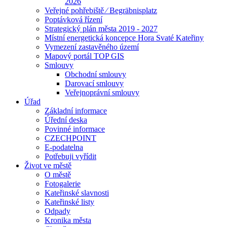
2026
Veřejné pohřebiště ⁄ Begräbnisplatz
Poptávková řízení
Strategický plán města 2019 - 2027
Místní energetická koncepce Hora Svaté Kateřiny
Vymezení zastavěného území
Mapový portál TOP GIS
Smlouvy
Obchodní smlouvy
Darovací smlouvy
Veřejnoprávní smlouvy
Úřad
Základní informace
Úřední deska
Povinné informace
CZECHPOINT
E-podatelna
Potřebuji vyřídit
Život ve městě
O městě
Fotogalerie
Kateřinské slavnosti
Kateřinské listy
Odpady
Kronika města