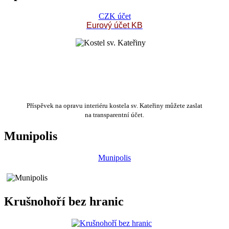
CZK účet
Eurový účet KB
Příspěvek na opravu interiéru kostela sv. Kateřiny můžete zaslat
na transparentní účet.
Munipolis
Munipolis
Krušnohoří bez hranic