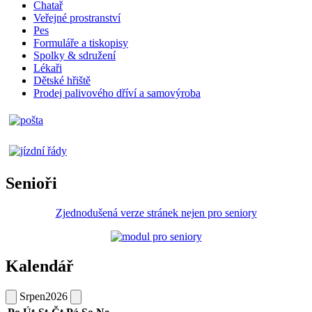
Chatař
Veřejné prostranství
Pes
Formuláře a tiskopisy
Spolky & sdružení
Lékaři
Dětské hřiště
Prodej palivového dříví a samovýroba
Senioři
Zjednodušená verze stránek nejen pro seniory
Kalendář
Srpen
2026