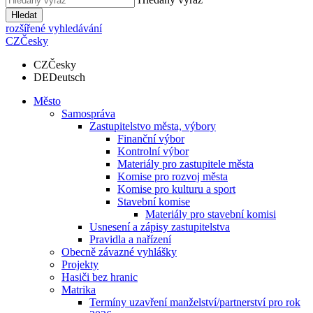
Hledat
rozšířené vyhledávání
CZ
Česky
CZ
Česky
DE
Deutsch
Město
Samospráva
Zastupitelstvo města, výbory
Finanční výbor
Kontrolní výbor
Materiály pro zastupitele města
Komise pro rozvoj města
Komise pro kulturu a sport
Stavební komise
Materiály pro stavební komisi
Usnesení a zápisy zastupitelstva
Pravidla a nařízení
Obecně závazné vyhlášky
Projekty
Hasiči bez hranic
Matrika
Termíny uzavření manželství/partnerství pro rok