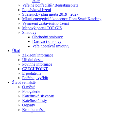
2026
Veřejné pohřebiště ⁄ Begräbnisplatz
Poptávková řízení
Strategický plán města 2019 - 2027
Místní energetická koncepce Hora Svaté Kateřiny
Vymezení zastavěného území
Mapový portál TOP GIS
Smlouvy
Obchodní smlouvy
Darovací smlouvy
Veřejnoprávní smlouvy
Úřad
Základní informace
Úřední deska
Povinné informace
CZECHPOINT
E-podatelna
Potřebuji vyřídit
Život ve městě
O městě
Fotogalerie
Kateřinské slavnosti
Kateřinské listy
Odpady
Kronika města