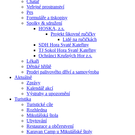
Chatař
Veřejné prostranství
Pes
Formuláře a tiskopisy
Spolky & sdružení
HOSKA, z.s.
Projekt šikovné ručičky
Lidé na ručičkách
SDH Hora Svaté Kateřiny
TJ Sokol Hora Svaté Kateřiny
Ochránci Krušných Hor z.s.
Lékaři
Dětské hřiště
Prodej palivového dříví a samovýroba
Aktuálně
Zprávy
Kalendář akcí
Výstrahy a upozornění
Turistika
Turistické cíle
Rozhledna
Mikulášská štola
Ubytování
Restaurace a občerstvení
Karavan Camp u Mikulášské štoly