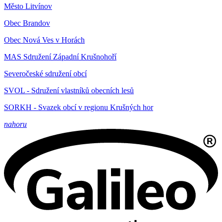
Město Litvínov
Obec Brandov
Obec Nová Ves v Horách
MAS Sdružení Západní Krušnohoří
Severočeské sdružení obcí
SVOL - Sdružení vlastníků obecních lesů
SORKH - Svazek obcí v regionu Krušných hor
nahoru