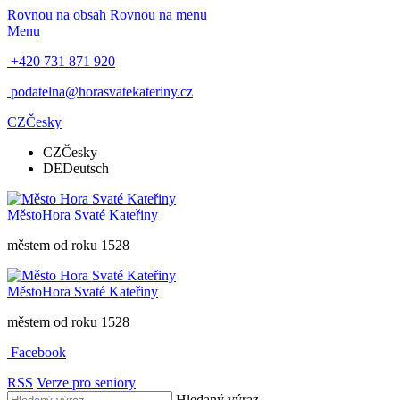
Rovnou na obsah
Rovnou na menu
Menu
+420 731 871 920
podatelna@horasvatekateriny.cz
CZ
Česky
CZ
Česky
DE
Deutsch
Město
Hora Svaté Kateřiny
městem od roku 1528
Město
Hora Svaté Kateřiny
městem od roku 1528
Facebook
RSS
Verze pro seniory
Hledaný výraz