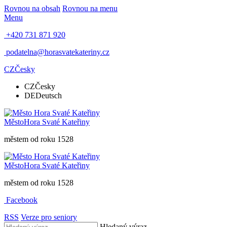
Rovnou na obsah
Rovnou na menu
Menu
+420 731 871 920
podatelna@horasvatekateriny.cz
CZ
Česky
CZ
Česky
DE
Deutsch
Město
Hora Svaté Kateřiny
městem od roku 1528
Město
Hora Svaté Kateřiny
městem od roku 1528
Facebook
RSS
Verze pro seniory
Hledaný výraz