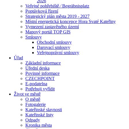
2026
Veřejné pohřebiště ⁄ Begräbnisplatz
Poptávková řízení
Strategický plán města 2019 - 2027
Místní energetická koncepce Hora Svaté Kateřiny
Vymezení zastavěného území
Mapový portál TOP GIS
Smlouvy
Obchodní smlouvy
Darovací smlouvy
Veřejnoprávní smlouvy
Úřad
Základní informace
Úřední deska
Povinné informace
CZECHPOINT
E-podatelna
Potřebuji vyřídit
Život ve městě
O městě
Fotogalerie
Kateřinské slavnosti
Kateřinské listy
Odpady
Kronika města