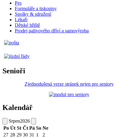
Pes
Formuláře a tiskopisy
Spolky & sdružení
Lékaři
Dětské hřiště
Prodej palivového dříví a samovýroba
Senioři
Zjednodušená verze stránek nejen pro seniory
Kalendář
Srpen
2026
Po
Út
St
Čt
Pá
So
Ne
27
28
29
30
31
1
2