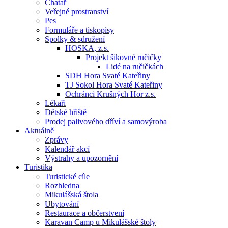
Chatař
Veřejné prostranství
Pes
Formuláře a tiskopisy
Spolky & sdružení
HOSKA, z.s.
Projekt šikovné ručičky
Lidé na ručičkách
SDH Hora Svaté Kateřiny
TJ Sokol Hora Svaté Kateřiny
Ochránci Krušných Hor z.s.
Lékaři
Dětské hřiště
Prodej palivového dříví a samovýroba
Aktuálně
Zprávy
Kalendář akcí
Výstrahy a upozornění
Turistika
Turistické cíle
Rozhledna
Mikulášská štola
Ubytování
Restaurace a občerstvení
Karavan Camp u Mikulášské štoly