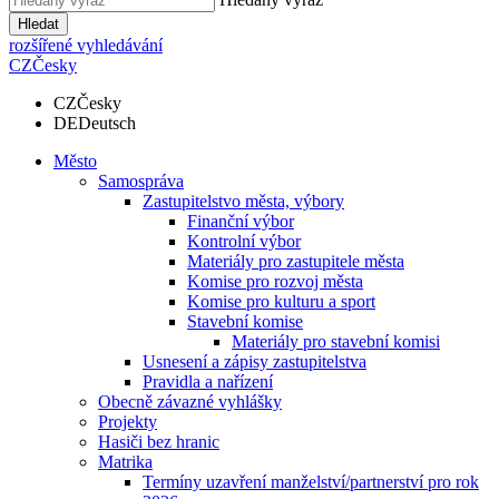
Hledat
rozšířené vyhledávání
CZ
Česky
CZ
Česky
DE
Deutsch
Město
Samospráva
Zastupitelstvo města, výbory
Finanční výbor
Kontrolní výbor
Materiály pro zastupitele města
Komise pro rozvoj města
Komise pro kulturu a sport
Stavební komise
Materiály pro stavební komisi
Usnesení a zápisy zastupitelstva
Pravidla a nařízení
Obecně závazné vyhlášky
Projekty
Hasiči bez hranic
Matrika
Termíny uzavření manželství/partnerství pro rok