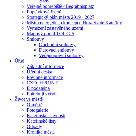
2026
Veřejné pohřebiště ⁄ Begräbnisplatz
Poptávková řízení
Strategický plán města 2019 - 2027
Místní energetická koncepce Hora Svaté Kateřiny
Vymezení zastavěného území
Mapový portál TOP GIS
Smlouvy
Obchodní smlouvy
Darovací smlouvy
Veřejnoprávní smlouvy
Úřad
Základní informace
Úřední deska
Povinné informace
CZECHPOINT
E-podatelna
Potřebuji vyřídit
Život ve městě
O městě
Fotogalerie
Kateřinské slavnosti
Kateřinské listy
Odpady
Kronika města