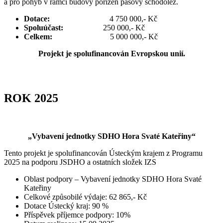
a pro pohyb v rámci budovy pořízen pásový schodolez.
Dotace:
4 750 000,- Kč
Spoluúčast:
250 000,- Kč
Celkem:
5 000 000,- Kč
Projekt je spolufinancován Evropskou unií.
ROK 2025
„Vybavení jednotky SDHO Hora Svaté Kateřiny“
Tento projekt je spolufinancován Ústeckým krajem z Programu
2025 na podporu JSDHO a ostatních složek IZS
Oblast podpory – Vybavení jednotky SDHO Hora Svaté
Kateřiny
Celkové způsobilé výdaje: 62 865,- Kč
Dotace Ústecký kraj: 90 %
Příspěvek příjemce podpory: 10%