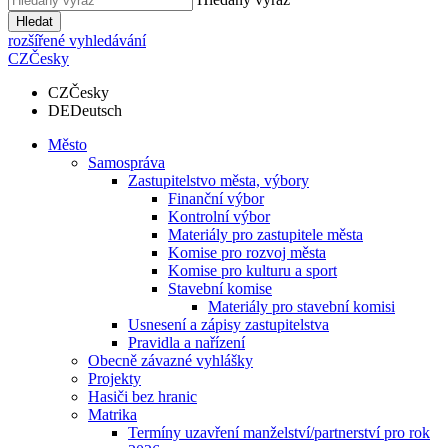
Hledat
rozšířené vyhledávání
CZ
Česky
CZ
Česky
DE
Deutsch
Město
Samospráva
Zastupitelstvo města, výbory
Finanční výbor
Kontrolní výbor
Materiály pro zastupitele města
Komise pro rozvoj města
Komise pro kulturu a sport
Stavební komise
Materiály pro stavební komisi
Usnesení a zápisy zastupitelstva
Pravidla a nařízení
Obecně závazné vyhlášky
Projekty
Hasiči bez hranic
Matrika
Termíny uzavření manželství/partnerství pro rok