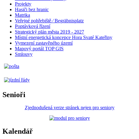
Projekty
Hasiči bez hranic
Matrika
Veřejné pohřebiště ⁄ Begräbnisplatz
Poptávková řízení
Strategický plán města 2019 - 2027
Místní energetická koncepce Hora Svaté Kateřiny
Vymezení zastavěného území
Mapový portál TOP GIS
Smlouvy
Senioři
Zjednodušená verze stránek nejen pro seniory
Kalendář