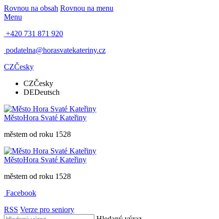
Rovnou na obsah
Rovnou na menu
Menu
+420 731 871 920
podatelna@horasvatekateriny.cz
CZ
Česky
CZ
Česky
DE
Deutsch
Město
Hora Svaté Kateřiny
městem od roku 1528
Město
Hora Svaté Kateřiny
městem od roku 1528
Facebook
RSS
Verze pro seniory
Hledaný výraz