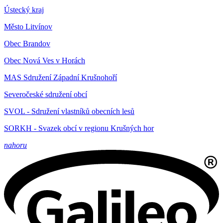
Ústecký kraj
Město Litvínov
Obec Brandov
Obec Nová Ves v Horách
MAS Sdružení Západní Krušnohoří
Severočeské sdružení obcí
SVOL - Sdružení vlastníků obecních lesů
SORKH - Svazek obcí v regionu Krušných hor
nahoru