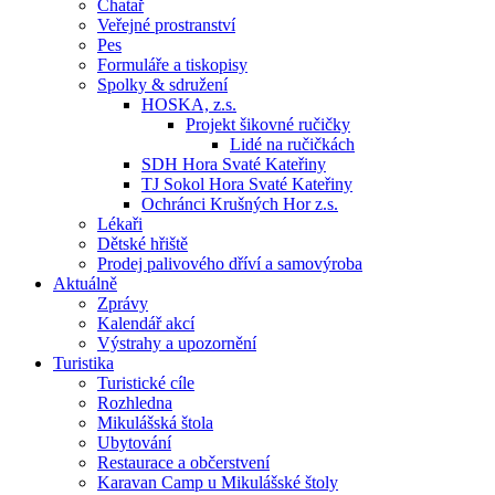
Chatař
Veřejné prostranství
Pes
Formuláře a tiskopisy
Spolky & sdružení
HOSKA, z.s.
Projekt šikovné ručičky
Lidé na ručičkách
SDH Hora Svaté Kateřiny
TJ Sokol Hora Svaté Kateřiny
Ochránci Krušných Hor z.s.
Lékaři
Dětské hřiště
Prodej palivového dříví a samovýroba
Aktuálně
Zprávy
Kalendář akcí
Výstrahy a upozornění
Turistika
Turistické cíle
Rozhledna
Mikulášská štola
Ubytování
Restaurace a občerstvení
Karavan Camp u Mikulášské štoly