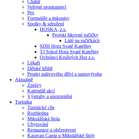
Chatař
Veřejné prostranství
Pes
Formuláře a tiskopisy
Spolky & sdružení
HOSKA, z.s.
Projekt šikovné ručičky
Lidé na ručičkách
SDH Hora Svaté Kateřiny
TJ Sokol Hora Svaté Kateřiny
Ochránci Krušných Hor z.s.
Lékaři
Dětské hřiště
Prodej palivového dříví a samovýroba
Aktuálně
Zprávy
Kalendář akcí
Výstrahy a upozornění
Turistika
Turistické cíle
Rozhledna
Mikulášská štola
Ubytování
Restaurace a občerstvení
Karavan Camp u Mikulášské štoly