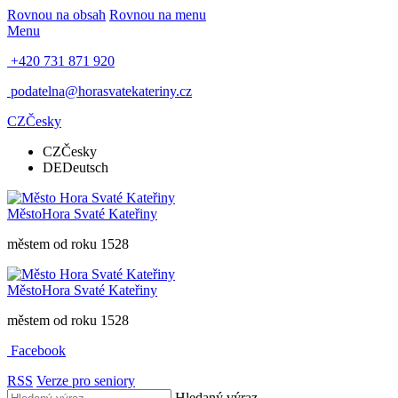
Rovnou na obsah
Rovnou na menu
Menu
+420 731 871 920
podatelna@horasvatekateriny.cz
CZ
Česky
CZ
Česky
DE
Deutsch
Město
Hora Svaté Kateřiny
městem od roku 1528
Město
Hora Svaté Kateřiny
městem od roku 1528
Facebook
RSS
Verze pro seniory
Hledaný výraz