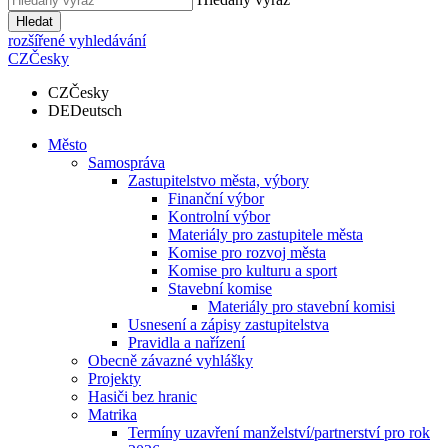
Hledat
rozšířené vyhledávání
CZ
Česky
CZ
Česky
DE
Deutsch
Město
Samospráva
Zastupitelstvo města, výbory
Finanční výbor
Kontrolní výbor
Materiály pro zastupitele města
Komise pro rozvoj města
Komise pro kulturu a sport
Stavební komise
Materiály pro stavební komisi
Usnesení a zápisy zastupitelstva
Pravidla a nařízení
Obecně závazné vyhlášky
Projekty
Hasiči bez hranic
Matrika
Termíny uzavření manželství/partnerství pro rok