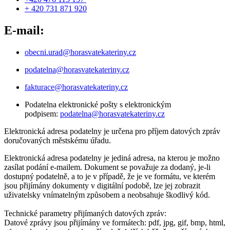
+ 420 731 871 920
E-mail:
obecni.urad@horasvatekateriny.cz
podatelna@horasvatekateriny.cz
fakturace@horasvatekateriny.cz
Podatelna elektronické pošty s elektronickým
podpisem:
podatelna@horasvatekateriny.cz
Elektronická adresa podatelny je určena pro příjem datových zpráv
doručovaných městskému úřadu.
Elektronická adresa podatelny je jediná adresa, na kterou je možno
zasílat podání e-mailem. Dokument se považuje za dodaný, je-li
dostupný podatelně, a to je v případě, že je ve formátu, ve kterém
jsou přijímány dokumenty v digitální podobě, lze jej zobrazit
uživatelsky vnímatelným způsobem a neobsahuje škodlivý kód.
Technické parametry přijímaných datových zpráv:
Datové zprávy jsou přijímány ve formátech: pdf, jpg, gif, bmp, html,