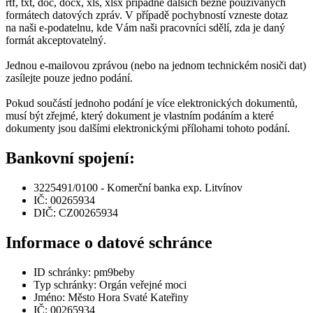
rtf, txt, doc, docx, xls, xlsx případně dalších běžně používaných
formátech datových zpráv. V případě pochybností vzneste dotaz
na naši e-podatelnu, kde Vám naši pracovníci sdělí, zda je daný
formát akceptovatelný.
Jednou e-mailovou zprávou (nebo na jednom technickém nosiči dat)
zasílejte pouze jedno podání.
Pokud součástí jednoho podání je více elektronických dokumentů,
musí být zřejmé, který dokument je vlastním podáním a které
dokumenty jsou dalšími elektronickými přílohami tohoto podání.
Bankovní spojení:
3225491/0100 - Komerční banka exp. Litvínov
IČ: 00265934
DIČ: CZ00265934
Informace o datové schránce
ID schránky: pm9beby
Typ schránky: Orgán veřejné moci
Jméno: Město Hora Svaté Kateřiny
IČ: 00265934