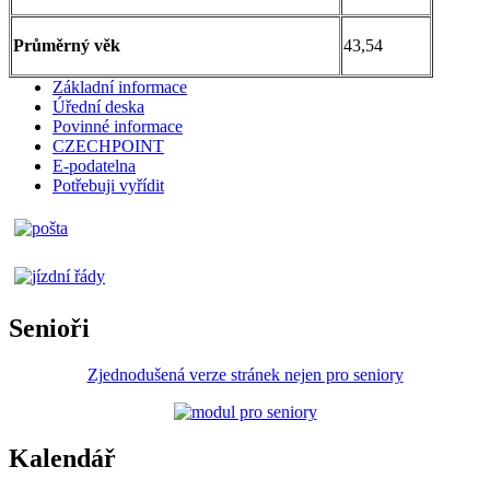
Průměrný věk
43,54
Základní informace
Úřední deska
Povinné informace
CZECHPOINT
E-podatelna
Potřebuji vyřídit
Senioři
Zjednodušená verze stránek nejen pro seniory
Kalendář