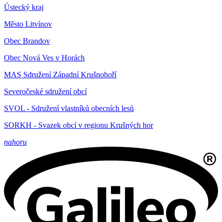
Ústecký kraj
Město Litvínov
Obec Brandov
Obec Nová Ves v Horách
MAS Sdružení Západní Krušnohoří
Severočeské sdružení obcí
SVOL - Sdružení vlastníků obecních lesů
SORKH - Svazek obcí v regionu Krušných hor
nahoru