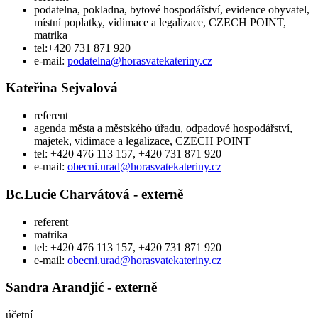
podatelna, pokladna, bytové hospodářství, evidence obyvatel,
místní poplatky, vidimace a legalizace, CZECH POINT,
matrika
tel:+420 731 871 920
e-mail:
podatelna@horasvatekateriny.cz
Kateřina Sejvalová
referent
agenda města a městského úřadu, odpadové hospodářství,
majetek, vidimace a legalizace, CZECH POINT
tel: +420 476 113 157, +420 731 871 920
e-mail:
obecni.urad@horasvatekateriny.cz
Bc.Lucie Charvátová - externě
referent
matrika
tel: +420 476 113 157, +420 731 871 920
e-mail:
obecni.urad@horasvatekateriny.cz
Sandra Arandjić - externě
účetní