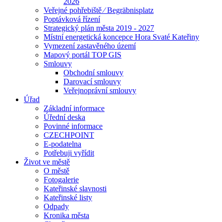
2026
Veřejné pohřebiště ⁄ Begräbnisplatz
Poptávková řízení
Strategický plán města 2019 - 2027
Místní energetická koncepce Hora Svaté Kateřiny
Vymezení zastavěného území
Mapový portál TOP GIS
Smlouvy
Obchodní smlouvy
Darovací smlouvy
Veřejnoprávní smlouvy
Úřad
Základní informace
Úřední deska
Povinné informace
CZECHPOINT
E-podatelna
Potřebuji vyřídit
Život ve městě
O městě
Fotogalerie
Kateřinské slavnosti
Kateřinské listy
Odpady
Kronika města