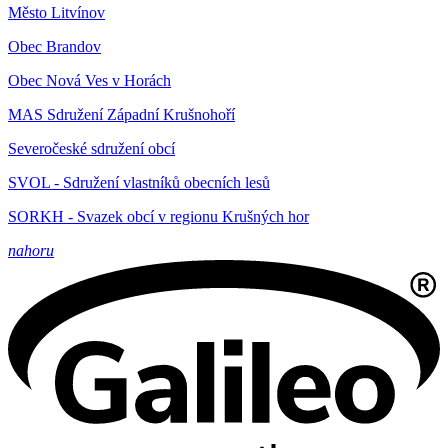
Město Litvínov
Obec Brandov
Obec Nová Ves v Horách
MAS Sdružení Západní Krušnohoří
Severočeské sdružení obcí
SVOL - Sdružení vlastníků obecních lesů
SORKH - Svazek obcí v regionu Krušných hor
nahoru