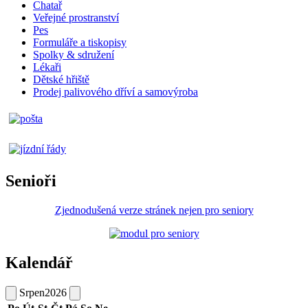
Chatař
Veřejné prostranství
Pes
Formuláře a tiskopisy
Spolky & sdružení
Lékaři
Dětské hřiště
Prodej palivového dříví a samovýroba
Senioři
Zjednodušená verze stránek nejen pro seniory
Kalendář
Srpen
2026