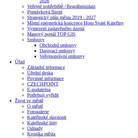
2026
Veřejné pohřebiště ⁄ Begräbnisplatz
Poptávková řízení
Strategický plán města 2019 - 2027
Místní energetická koncepce Hora Svaté Kateřiny
Vymezení zastavěného území
Mapový portál TOP GIS
Smlouvy
Obchodní smlouvy
Darovací smlouvy
Veřejnoprávní smlouvy
Úřad
Základní informace
Úřední deska
Povinné informace
CZECHPOINT
E-podatelna
Potřebuji vyřídit
Život ve městě
O městě
Fotogalerie
Kateřinské slavnosti
Kateřinské listy
Odpady
Kronika města