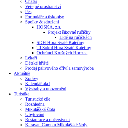
Chatař
Veřejné prostranství
Pes
Formuláře a tiskopisy
Spolky & sdružení
HOSKA, z.s.
Projekt šikovné ručičky
Lidé na ručičkách
SDH Hora Svaté Kateřiny
TJ Sokol Hora Svaté Kateřiny
Ochránci Krušných Hor z.s.
Lékaři
Dětské hřiště
Prodej palivového dříví a samovýroba
Aktuálně
Zprávy
Kalendář akcí
Výstrahy a upozornění
Turistika
Turistické cíle
Rozhledna
Mikulášská štola
Ubytování
Restaurace a občerstvení
Karavan Camp u Mikulášské štoly