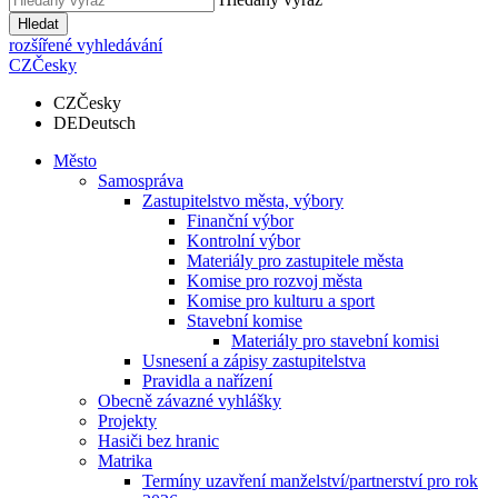
Hledat
rozšířené vyhledávání
CZ
Česky
CZ
Česky
DE
Deutsch
Město
Samospráva
Zastupitelstvo města, výbory
Finanční výbor
Kontrolní výbor
Materiály pro zastupitele města
Komise pro rozvoj města
Komise pro kulturu a sport
Stavební komise
Materiály pro stavební komisi
Usnesení a zápisy zastupitelstva
Pravidla a nařízení
Obecně závazné vyhlášky
Projekty
Hasiči bez hranic
Matrika
Termíny uzavření manželství/partnerství pro rok