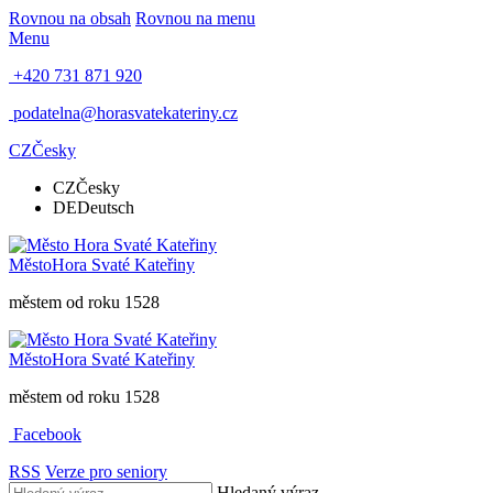
Rovnou na obsah
Rovnou na menu
Menu
+420 731 871 920
podatelna@horasvatekateriny.cz
CZ
Česky
CZ
Česky
DE
Deutsch
Město
Hora Svaté Kateřiny
městem od roku 1528
Město
Hora Svaté Kateřiny
městem od roku 1528
Facebook
RSS
Verze pro seniory
Hledaný výraz