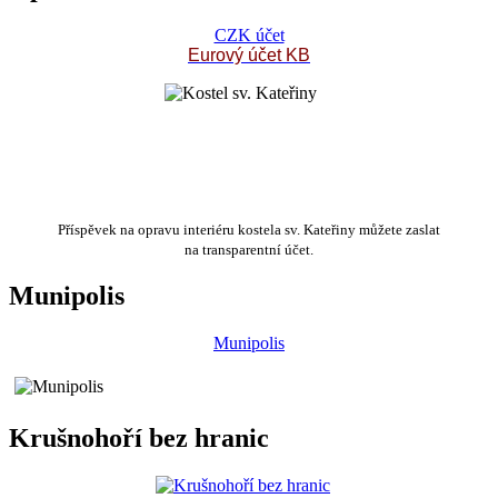
CZK účet
Eurový účet KB
Příspěvek na opravu interiéru kostela sv. Kateřiny můžete zaslat
na transparentní účet.
Munipolis
Munipolis
Krušnohoří bez hranic