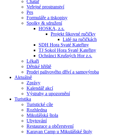
Chatař
Veřejné prostranství
Pes
Formuláře a tiskopisy
Spolky & sdružení
HOSKA, z.s.
Projekt šikovné ručičky
Lidé na ručičkách
SDH Hora Svaté Kateřiny
TJ Sokol Hora Svaté Kateřiny
Ochránci Krušných Hor z.s.
Lékaři
Dětské hřiště
Prodej palivového dříví a samovýroba
Aktuálně
Zprávy
Kalendář akcí
Výstrahy a upozornění
Turistika
Turistické cíle
Rozhledna
Mikulášská štola
Ubytování
Restaurace a občerstvení
Karavan Camp u Mikulášské štoly