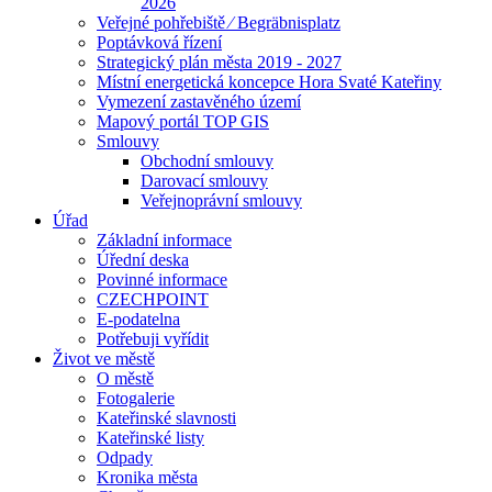
2026
Veřejné pohřebiště ⁄ Begräbnisplatz
Poptávková řízení
Strategický plán města 2019 - 2027
Místní energetická koncepce Hora Svaté Kateřiny
Vymezení zastavěného území
Mapový portál TOP GIS
Smlouvy
Obchodní smlouvy
Darovací smlouvy
Veřejnoprávní smlouvy
Úřad
Základní informace
Úřední deska
Povinné informace
CZECHPOINT
E-podatelna
Potřebuji vyřídit
Život ve městě
O městě
Fotogalerie
Kateřinské slavnosti
Kateřinské listy
Odpady
Kronika města