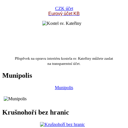
CZK účet
Eurový účet KB
Příspěvek na opravu interiéru kostela sv. Kateřiny můžete zaslat
na transparentní účet.
Munipolis
Munipolis
Krušnohoří bez hranic