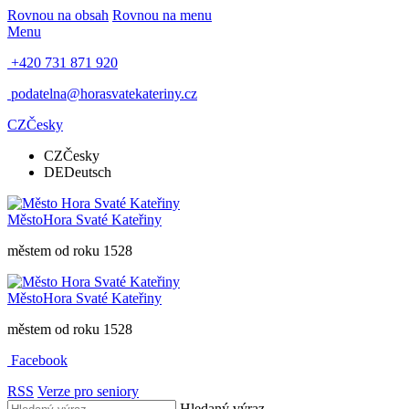
Rovnou na obsah
Rovnou na menu
Menu
+420 731 871 920
podatelna@horasvatekateriny.cz
CZ
Česky
CZ
Česky
DE
Deutsch
Město
Hora Svaté Kateřiny
městem od roku 1528
Město
Hora Svaté Kateřiny
městem od roku 1528
Facebook
RSS
Verze pro seniory
Hledaný výraz