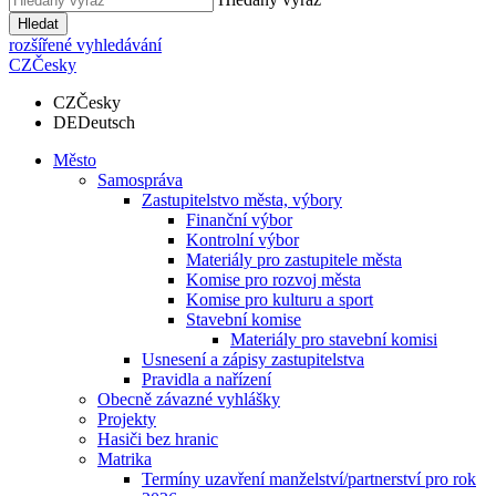
Hledat
rozšířené vyhledávání
CZ
Česky
CZ
Česky
DE
Deutsch
Město
Samospráva
Zastupitelstvo města, výbory
Finanční výbor
Kontrolní výbor
Materiály pro zastupitele města
Komise pro rozvoj města
Komise pro kulturu a sport
Stavební komise
Materiály pro stavební komisi
Usnesení a zápisy zastupitelstva
Pravidla a nařízení
Obecně závazné vyhlášky
Projekty
Hasiči bez hranic
Matrika
Termíny uzavření manželství/partnerství pro rok