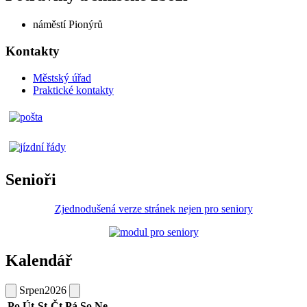
náměstí Pionýrů
Kontakty
Městský úřad
Praktické kontakty
Senioři
Zjednodušená verze stránek nejen pro seniory
Kalendář
Srpen
2026
Po
Út
St
Čt
Pá
So
Ne