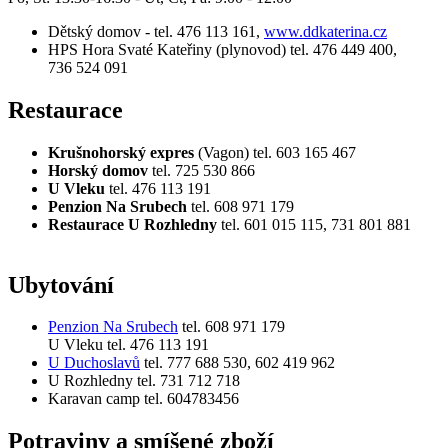
Dětský domov - tel. 476 113 161,
www.ddkaterina.cz
HPS Hora Svaté Kateřiny (plynovod) tel. 476 449 400,
736 524 091
Restaurace
Krušnohorský expres
(Vagon) tel. 603 165 467
Horský domov
tel. 725 530 866
U Vleku
tel. 476 113 191
Penzion Na Srubech
tel. 608 971 179
Restaurace U Rozhledny
tel. 601 015 115, 731 801 881
Ubytování
Penzion Na Srubech
tel. 608 971 179
U Vleku tel. 476 113 191
U Duchoslavů
tel. 777 688 530, 602 419 962
U Rozhledny tel. 731 712 718
Karavan camp tel. 604783456
Potraviny a smíšené zboží