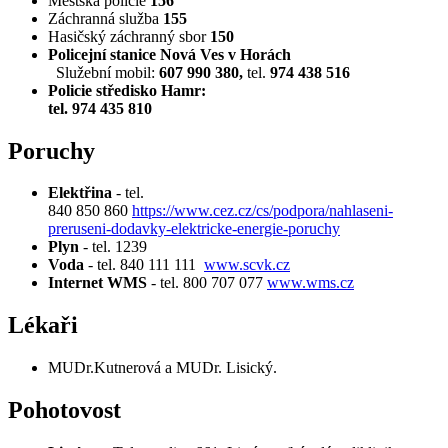
Městská policie
156
Záchranná služba
155
Hasičský záchranný sbor
150
Policejní stanice Nová Ves v Horách
Služební mobil:
607 990 380,
tel.
974 438 516
Policie středisko Hamr:
tel. 974 435 810
Poruchy
Elektřina
- tel.
840 850 860
https://www.cez.cz/cs/podpora/nahlaseni-
preruseni-dodavky-elektricke-energie-poruchy
Plyn
- tel. 1239
Voda
- tel. 840 111 111
www.scvk.cz
Internet WMS
- tel. 800 707 077
www.wms.cz
Lékaři
MUDr.Kutnerová a MUDr. Lisický.
Pohotovost