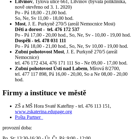
Litvínov
, Tylova ulice 661, Litvínov (bývalá poliklinika,
nově otevřeno od 3. 1. 2020)
Po - Pá 18,00 - 21,00 hod.
So, Ne, Sv 11,00 - 18,00 hod.
Most
, J. E. Purkyně 270/5 (areál Nemocnice Most)
Děti a dorost - tel. 476 172 537
Po - Pá 17,00 - 20,00 hod., So, Ne, Sv - 10,00 - 19,00 hod.
Dospělí - tel. 478 031 111
Po - Pá 18,00 - 21,00 hod., So, Ne, Sv 10,00 - 19,00 hod.
Zubní pohotovost Most
, J. E. Purkyně 270/5 (areál
Nemocnice)
tel. 476 172 434, 476 171 111 So - Ne 09,00 - 17,00 hod.
Zubní pohotovost Ústí nad Labem
, Mírová 8/2700,
tel. 477 117 898, Pá 16,00 - 20,00, So a Ne 08,00 - 20,00
hod.
Firmy a instituce ve městě
ZŠ a MŠ Hora Svaté Kateřiny - tel. 476 113 151,
www.zskaterina.edupage.org
Pošta Partner
provozní doba:
Po, St: 13:30-16:30 - Út, Čt, Pá: 9:00 - 12:00