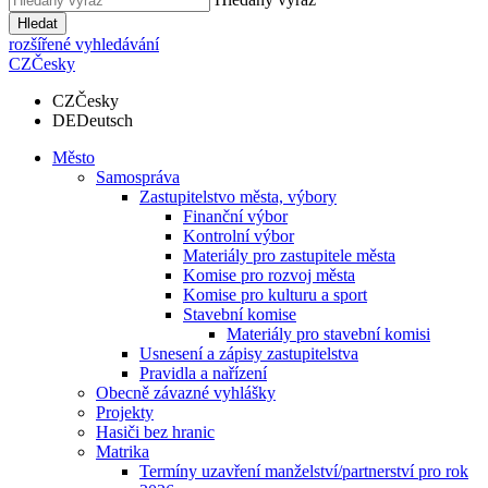
Hledat
rozšířené vyhledávání
CZ
Česky
CZ
Česky
DE
Deutsch
Město
Samospráva
Zastupitelstvo města, výbory
Finanční výbor
Kontrolní výbor
Materiály pro zastupitele města
Komise pro rozvoj města
Komise pro kulturu a sport
Stavební komise
Materiály pro stavební komisi
Usnesení a zápisy zastupitelstva
Pravidla a nařízení
Obecně závazné vyhlášky
Projekty
Hasiči bez hranic
Matrika
Termíny uzavření manželství/partnerství pro rok