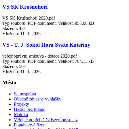
VS SK Krušnohoří
VS SK Krušnohoří 2020.pdf
Typ souboru: PDF dokument, Velikost: 857,08 kB
Staženo: 48×
Vloženo:
11. 3. 2026
VS - T. J. Sokol Hora Svaté Kateřiny
veřejnoprávní smlouva - dotace 2020.pdf
Typ souboru: PDF dokument, Velikost: 784,11 kB
Staženo: 50×
Vloženo:
11. 3. 2026
Město
Samospráva
Obecně závazné vyhlášky
Projekty
Hasiči bez hranic
Matrika
Veřejné pohřebiště ⁄ Begräbnisplatz
Poptávková řízení