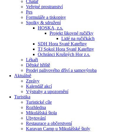
Chatař
Veřejné prostranství
Pes
Formuláře a tiskopisy
Spolky & sdružení
HOSKA, z.s.
Projekt šikovné ručičky
Lidé na ručičkách
SDH Hora Svaté Kateřiny
TJ Sokol Hora Svaté Kateřiny
Ochránci Krušných Hor z.s.
Lékaři
Dětské hřiště
Prodej palivového dříví a samovýroba
Aktuálně
Zprávy
Kalendář akcí
Výstrahy a upozornění
Turistika
Turistické cíle
Rozhledna
Mikulášská štola
Ubytování
Restaurace a občerstvení
Karavan Camp u Mikulášské štoly