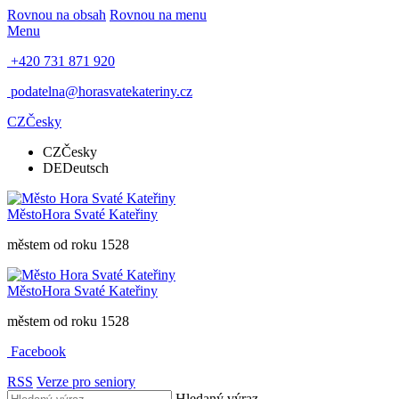
Rovnou na obsah
Rovnou na menu
Menu
+420 731 871 920
podatelna@horasvatekateriny.cz
CZ
Česky
CZ
Česky
DE
Deutsch
Město
Hora Svaté Kateřiny
městem od roku 1528
Město
Hora Svaté Kateřiny
městem od roku 1528
Facebook
RSS
Verze pro seniory
Hledaný výraz