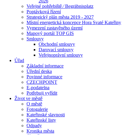
2026
Veřejné pohřebiště ⁄ Begräbnisplatz
Poptávková řízení
Strategický plán města 2019 - 2027
Místní energetická koncepce Hora Svaté Kateřiny
Vymezení zastavěného území
Mapový portál TOP GIS
Smlouvy
Obchodní smlouvy
Darovací smlouvy
Veřejnoprávní smlouvy
Úřad
Základní informace
Úřední deska
Povinné informace
CZECHPOINT
E-podatelna
Potřebuji vyřídit
Život ve městě
O městě
Fotogalerie
Kateřinské slavnosti
Kateřinské listy
Odpady
Kronika města