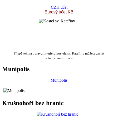
CZK účet
Eurový účet KB
Příspěvek na opravu interiéru kostela sv. Kateřiny můžete zaslat
na transparentní účet.
Munipolis
Munipolis
Krušnohoří bez hranic