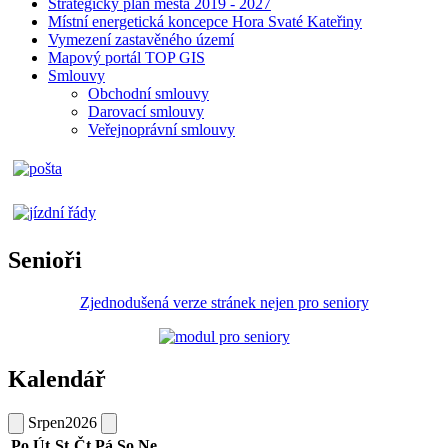
Strategický plán města 2019 - 2027
Místní energetická koncepce Hora Svaté Kateřiny
Vymezení zastavěného území
Mapový portál TOP GIS
Smlouvy
Obchodní smlouvy
Darovací smlouvy
Veřejnoprávní smlouvy
Senioři
Zjednodušená verze stránek nejen pro seniory
Kalendář
Srpen
2026
Po
Út
St
Čt
Pá
So
Ne