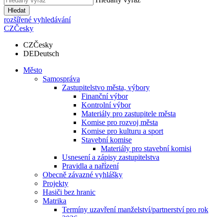
Hledat
rozšířené vyhledávání
CZ
Česky
CZ
Česky
DE
Deutsch
Město
Samospráva
Zastupitelstvo města, výbory
Finanční výbor
Kontrolní výbor
Materiály pro zastupitele města
Komise pro rozvoj města
Komise pro kulturu a sport
Stavební komise
Materiály pro stavební komisi
Usnesení a zápisy zastupitelstva
Pravidla a nařízení
Obecně závazné vyhlášky
Projekty
Hasiči bez hranic
Matrika
Termíny uzavření manželství/partnerství pro rok