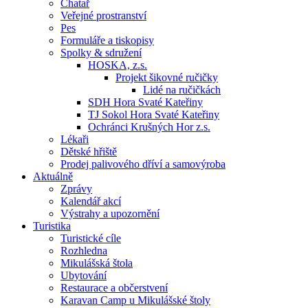
Chatař
Veřejné prostranství
Pes
Formuláře a tiskopisy
Spolky & sdružení
HOSKA, z.s.
Projekt šikovné ručičky
Lidé na ručičkách
SDH Hora Svaté Kateřiny
TJ Sokol Hora Svaté Kateřiny
Ochránci Krušných Hor z.s.
Lékaři
Dětské hřiště
Prodej palivového dříví a samovýroba
Aktuálně
Zprávy
Kalendář akcí
Výstrahy a upozornění
Turistika
Turistické cíle
Rozhledna
Mikulášská štola
Ubytování
Restaurace a občerstvení
Karavan Camp u Mikulášské štoly