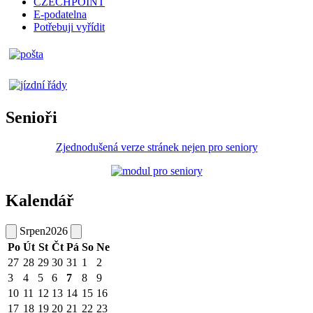
CZECHPOINT
E-podatelna
Potřebuji vyřídit
Senioři
Zjednodušená verze stránek nejen pro seniory
Kalendář
Srpen
2026
Po
Út
St
Čt
Pá
So
Ne
27
28
29
30
31
1
2
3
4
5
6
7
8
9
10
11
12
13
14
15
16
17
18
19
20
21
22
23