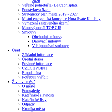
2026
Veřejné pohřebiště ⁄ Begräbnisplatz
Poptávková řízení
Strategický plán města 2019 - 2027
Místní energetická koncepce Hora Svaté Kateřiny
Vymezení zastavěného území
Mapový portál TOP GIS
Smlouvy
Obchodní smlouvy
Darovací smlouvy
Veřejnoprávní smlouvy
Úřad
Základní informace
Úřední deska
Povinné informace
CZECHPOINT
E-podatelna
Potřebuji vyřídit
Život ve městě
O městě
Fotogalerie
Kateřinské slavnosti
Kateřinské listy
Odpady
Kronika města