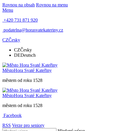
Rovnou na obsah
Rovnou na menu
Menu
+420 731 871 920
podatelna@horasvatekateriny.cz
CZ
Česky
CZ
Česky
DE
Deutsch
Město
Hora Svaté Kateřiny
městem od roku 1528
Město
Hora Svaté Kateřiny
městem od roku 1528
Facebook
RSS
Verze pro seniory
Hledaný výraz