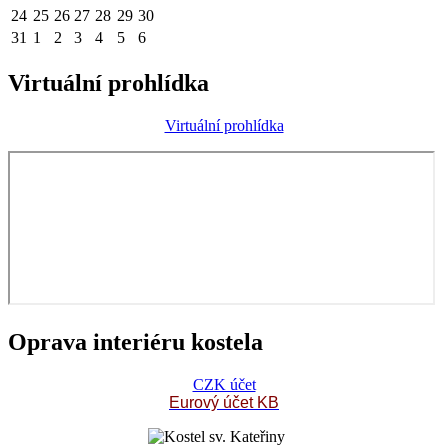
24
25
26
27
28
29
30
31
1
2
3
4
5
6
Virtuální prohlídka
Virtuální prohlídka
Oprava interiéru kostela
CZK účet
Eurový účet KB