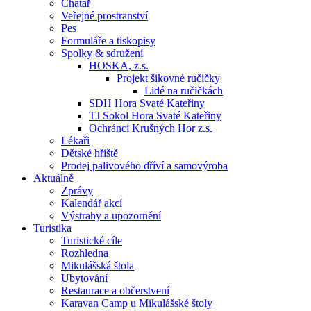
Chatař
Veřejné prostranství
Pes
Formuláře a tiskopisy
Spolky & sdružení
HOSKA, z.s.
Projekt šikovné ručičky
Lidé na ručičkách
SDH Hora Svaté Kateřiny
TJ Sokol Hora Svaté Kateřiny
Ochránci Krušných Hor z.s.
Lékaři
Dětské hřiště
Prodej palivového dříví a samovýroba
Aktuálně
Zprávy
Kalendář akcí
Výstrahy a upozornění
Turistika
Turistické cíle
Rozhledna
Mikulášská štola
Ubytování
Restaurace a občerstvení
Karavan Camp u Mikulášské štoly