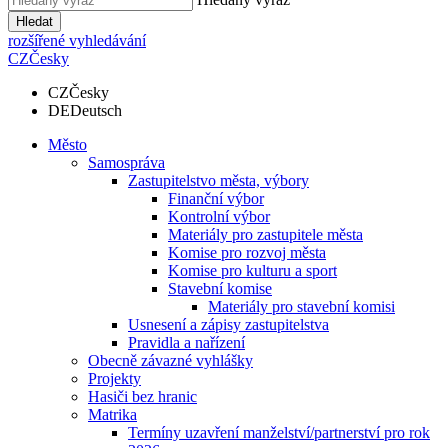
Hledat
rozšířené vyhledávání
CZ
Česky
CZ
Česky
DE
Deutsch
Město
Samospráva
Zastupitelstvo města, výbory
Finanční výbor
Kontrolní výbor
Materiály pro zastupitele města
Komise pro rozvoj města
Komise pro kulturu a sport
Stavební komise
Materiály pro stavební komisi
Usnesení a zápisy zastupitelstva
Pravidla a nařízení
Obecně závazné vyhlášky
Projekty
Hasiči bez hranic
Matrika
Termíny uzavření manželství/partnerství pro rok