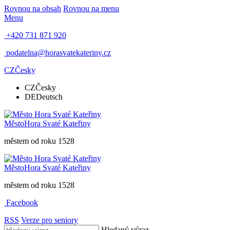
Rovnou na obsah
Rovnou na menu
Menu
+420 731 871 920
podatelna@horasvatekateriny.cz
CZ
Česky
CZ
Česky
DE
Deutsch
Město
Hora Svaté Kateřiny
městem od roku 1528
Město
Hora Svaté Kateřiny
městem od roku 1528
Facebook
RSS
Verze pro seniory
Hledaný výraz