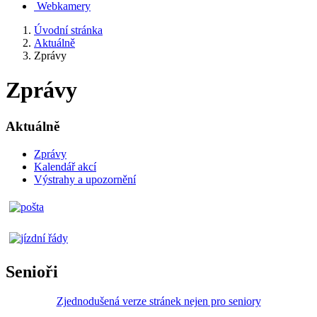
Webkamery
Úvodní stránka
Aktuálně
Zprávy
Zprávy
Aktuálně
Zprávy
Kalendář akcí
Výstrahy a upozornění
Senioři
Zjednodušená verze stránek nejen pro seniory