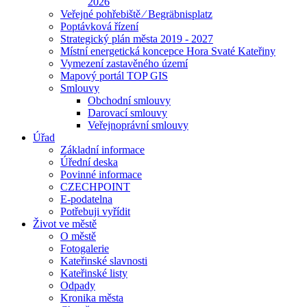
2026
Veřejné pohřebiště ⁄ Begräbnisplatz
Poptávková řízení
Strategický plán města 2019 - 2027
Místní energetická koncepce Hora Svaté Kateřiny
Vymezení zastavěného území
Mapový portál TOP GIS
Smlouvy
Obchodní smlouvy
Darovací smlouvy
Veřejnoprávní smlouvy
Úřad
Základní informace
Úřední deska
Povinné informace
CZECHPOINT
E-podatelna
Potřebuji vyřídit
Život ve městě
O městě
Fotogalerie
Kateřinské slavnosti
Kateřinské listy
Odpady
Kronika města