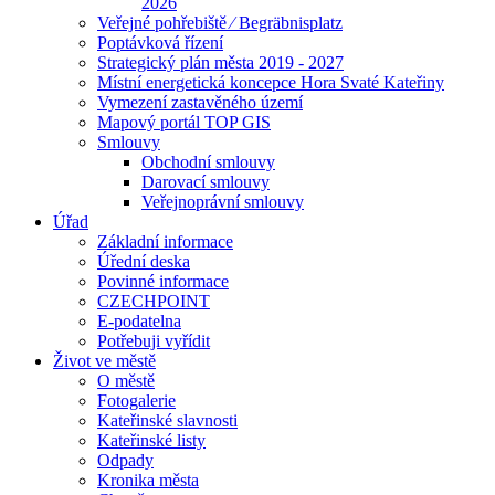
2026
Veřejné pohřebiště ⁄ Begräbnisplatz
Poptávková řízení
Strategický plán města 2019 - 2027
Místní energetická koncepce Hora Svaté Kateřiny
Vymezení zastavěného území
Mapový portál TOP GIS
Smlouvy
Obchodní smlouvy
Darovací smlouvy
Veřejnoprávní smlouvy
Úřad
Základní informace
Úřední deska
Povinné informace
CZECHPOINT
E-podatelna
Potřebuji vyřídit
Život ve městě
O městě
Fotogalerie
Kateřinské slavnosti
Kateřinské listy
Odpady
Kronika města