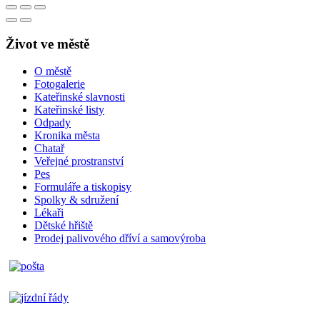
Život ve městě
O městě
Fotogalerie
Kateřinské slavnosti
Kateřinské listy
Odpady
Kronika města
Chatař
Veřejné prostranství
Pes
Formuláře a tiskopisy
Spolky & sdružení
Lékaři
Dětské hřiště
Prodej palivového dříví a samovýroba