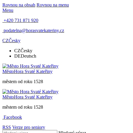
Rovnou na obsah
Rovnou na menu
Menu
+420 731 871 920
podatelna@horasvatekateriny.cz
CZ
Česky
CZ
Česky
DE
Deutsch
Město
Hora Svaté Kateřiny
městem od roku 1528
Město
Hora Svaté Kateřiny
městem od roku 1528
Facebook
RSS
Verze pro seniory
Hledaný výraz