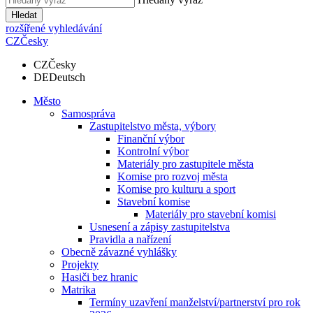
Hledat
rozšířené vyhledávání
CZ
Česky
CZ
Česky
DE
Deutsch
Město
Samospráva
Zastupitelstvo města, výbory
Finanční výbor
Kontrolní výbor
Materiály pro zastupitele města
Komise pro rozvoj města
Komise pro kulturu a sport
Stavební komise
Materiály pro stavební komisi
Usnesení a zápisy zastupitelstva
Pravidla a nařízení
Obecně závazné vyhlášky
Projekty
Hasiči bez hranic
Matrika
Termíny uzavření manželství/partnerství pro rok