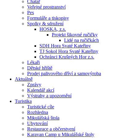
Chatař
Veřejné prostranství
Pes
Formuláře a tiskopisy
Spolky & sdružení
HOSKA, z.s.
Projekt šikovné ručičky
Lidé na ručičkách
SDH Hora Svaté Kateřiny
TJ Sokol Hora Svaté Kateřiny
Ochránci Krušných Hor z.s.
Lékaři
Dětské hřiště
Prodej palivového dříví a samovýroba
Aktuálně
Zprávy
Kalendář akcí
Výstrahy a upozornění
Turistika
Turistické cíle
Rozhledna
Mikulášská štola
Ubytování
Restaurace a občerstvení
Karavan Camp u Mikulášské štoly