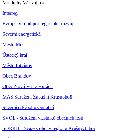
Mohlo by Vás zajímat
Interreg
Evropský fond pro regionální rozvoj
Severní energetická
Město Most
Ústecký kraj
Město Litvínov
Obec Brandov
Obec Nová Ves v Horách
MAS Sdružení Západní Krušnohoří
Severočeské sdružení obcí
SVOL - Sdružení vlastníků obecních lesů
SORKH - Svazek obcí v regionu Krušných hor