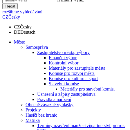
Hledat
rozšířené vyhledávání
CZ
Česky
CZ
Česky
DE
Deutsch
Město
Samospráva
Zastupitelstvo města, výbory
Finanční výbor
Kontrolní výbor
Materiály pro zastupitele města
Komise pro rozvoj města
Komise pro kulturu a sport
Stavební komise
Materiály pro stavební komisi
Usnesení a zápisy zastupitelstva
Pravidla a nařízení
Obecně závazné vyhlášky
Projekty
Hasiči bez hranic
Matrika
Termíny uzavření manželství/partnerství pro rok