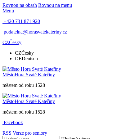
Rovnou na obsah
Rovnou na menu
Menu
+420 731 871 920
podatelna@horasvatekateriny.cz
CZ
Česky
CZ
Česky
DE
Deutsch
Město
Hora Svaté Kateřiny
městem od roku 1528
Město
Hora Svaté Kateřiny
městem od roku 1528
Facebook
RSS
Verze pro seniory
Hledaný výraz