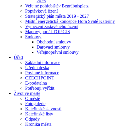
2026
Veřejné pohřebiště ⁄ Begräbnisplatz
Poptávková řízení
Strategický plán města 2019 - 2027
Místní energetická koncepce Hora Svaté Kateřiny
Vymezení zastavěného území
Mapový portál TOP GIS
Smlouvy
Obchodní smlouvy
Darovací smlouvy
Veřejnoprávní smlouvy
Úřad
Základní informace
Úřední deska
Povinné informace
CZECHPOINT
E-podatelna
Potřebuji vyřídit
Život ve městě
O městě
Fotogalerie
Kateřinské slavnosti
Kateřinské listy
Odpady
Kronika města