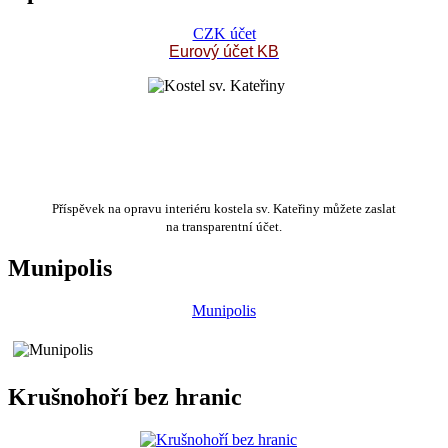
CZK účet
Eurový účet KB
Příspěvek na opravu interiéru kostela sv. Kateřiny můžete zaslat
na transparentní účet.
Munipolis
Munipolis
Krušnohoří bez hranic