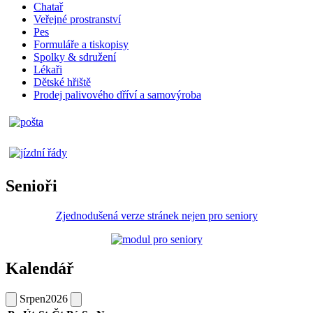
Chatař
Veřejné prostranství
Pes
Formuláře a tiskopisy
Spolky & sdružení
Lékaři
Dětské hřiště
Prodej palivového dříví a samovýroba
Senioři
Zjednodušená verze stránek nejen pro seniory
Kalendář
Srpen
2026