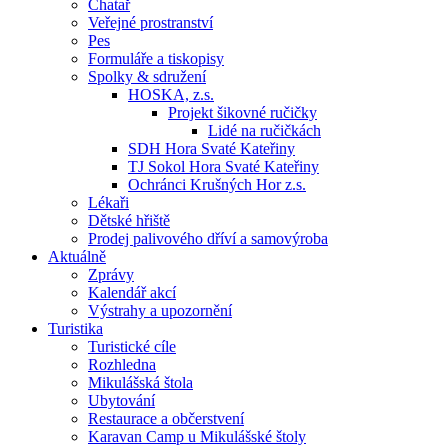
Chatař
Veřejné prostranství
Pes
Formuláře a tiskopisy
Spolky & sdružení
HOSKA, z.s.
Projekt šikovné ručičky
Lidé na ručičkách
SDH Hora Svaté Kateřiny
TJ Sokol Hora Svaté Kateřiny
Ochránci Krušných Hor z.s.
Lékaři
Dětské hřiště
Prodej palivového dříví a samovýroba
Aktuálně
Zprávy
Kalendář akcí
Výstrahy a upozornění
Turistika
Turistické cíle
Rozhledna
Mikulášská štola
Ubytování
Restaurace a občerstvení
Karavan Camp u Mikulášské štoly